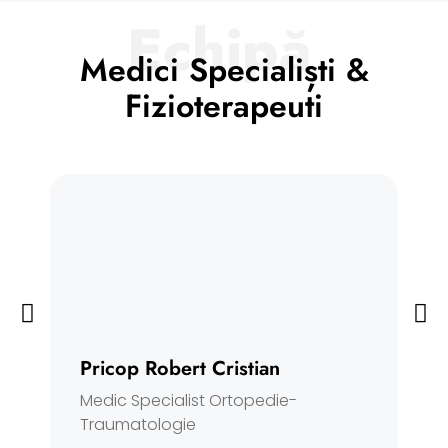
Echipă
Medici Specialiști &
Fizioterapeuti
A
Pricop Robert Cristian
Co
Medic Specialist Ortopedie-
Traumatologie
Vez