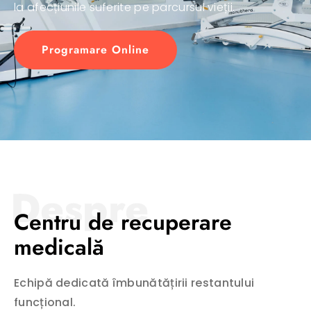
la afecțiunile suferite pe parcursul vieții.
Programare Online
Despre
Centru de recuperare
medicală
Echipă dedicată îmbunătățirii restantului
funcțional.