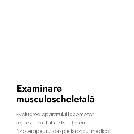
Examinare
musculoscheletală
Evaluarea aparatului locomotor
reprezintă atât o discuție cu
fizioterapeutul despre istoricul medical,