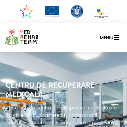
MENIU
CENTRU DE RECUPERARE
MEDICALĂ
Vizita într-un centru de recuperare medicală are
ca obiectiv cunoașterea funcționalității
aparatului locomotor și adaptarea organismului