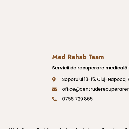
Med Rehab Team
Servicii de recuperare medicală 
Soporului 13-15, Cluj-Napoca,
office@centruderecuperarem
0756 729 865