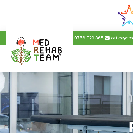
0756 729 865
office@m