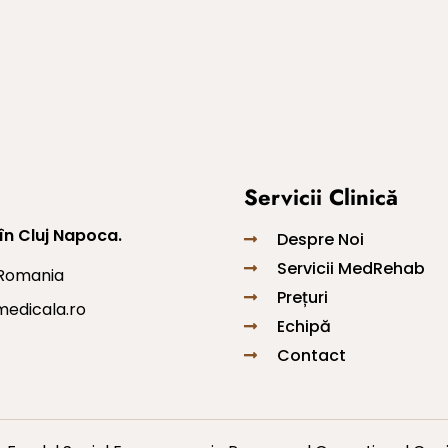
Servicii Clinică
în Cluj Napoca.
Despre Noi
Servicii MedRehab
 Romania
Prețuri
edicala.ro
Echipă
Contact