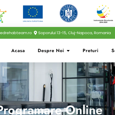
edrehabteam.ro
Soporului 13-15, Cluj-Napoca, Romania
Acasa
Despre Noi
Preturi
S
Programare Online