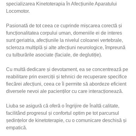
specializarea Kinetoterapia în Afecțiunile Aparatului
Locomotor.
Pasionată de tot ceea ce cuprinde mișcarea corectă și
funcționalitatea corpului uman, domeniile ei de interes
sunt geriatria, afecțiunile la nivelul coloanei vertebrale,
scleroza multiplă și alte afecțiuni neurologice, împreună
cu tulburările asociate (faciale, de deglutiție).
Cu multă dedicare și devotament, ea se concentrează pe
reabilitare prin exerciții și tehnici de recuperare specifice
fiecărei afecțiuni, ceea ce îi permite să abordeze eficient
diversele nevoi ale pacienților cu care interacționează.
Liuba se asigură că oferă o îngrijire de înaltă calitate,
facilitând progresul și confortul optim pe tot parcursul
ședințelor de kinetoterapie, cu o comunicare deschisă și
empatică.